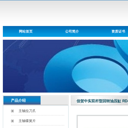
网站首页
公司简介
资质证书
产品介绍
佳贺中实双杆型回转油压缸 RD-
主轴拉刀爪
主轴碟簧片