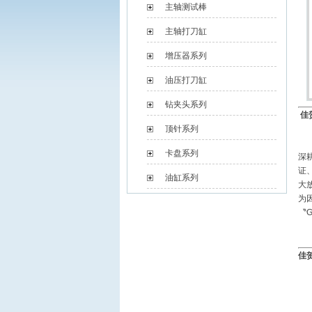
主轴测试棒
主轴打刀缸
增压器系列
油压打刀缸
钻夹头系列
佳
顶针系列
卡盘系列
深
证
油缸系列
大
为
〝G
佳