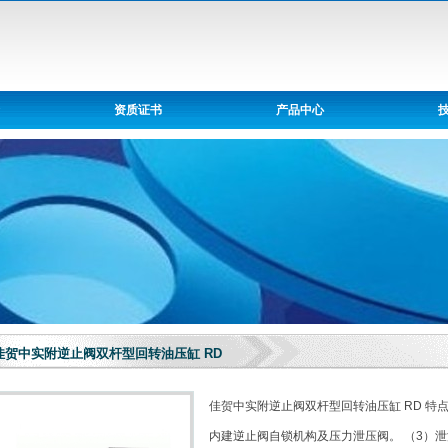
资质证书
产品中心
佳贺中实附逆止阀双杆型回转油压缸 RD
佳贺中实附逆止阀双杆型回转油压缸 RD 特
内建逆止阀自锁机构及压力泄压阀。 （3）