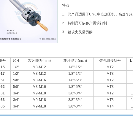
特点：
1、此产品适用于CNC中心加工机，高速车
2、特制品可依客户需求订制
3、丝攻夹头需另购
型号
尺寸
攻牙能力(mm)
攻牙能力(inch)
锥孔组接型号
L
015
1/2"
M3-M12
1/8"-1/2"
MT2
017
1/2"
M3-M12
1/8"-1/2"
MT3
051
5/8"
M3-M16
1/8"-5/8"
MT2
052
5/8"
M3-M16
1/8"-5/8"
MT3
031
3/4"
M9-M18
3/8"-3/4"
MT2
1
033
3/4"
M9-M18
3/8"-3/4"
MT3
1
035
3/4"
M9-M18
3/8"-3/4"
MT4
1