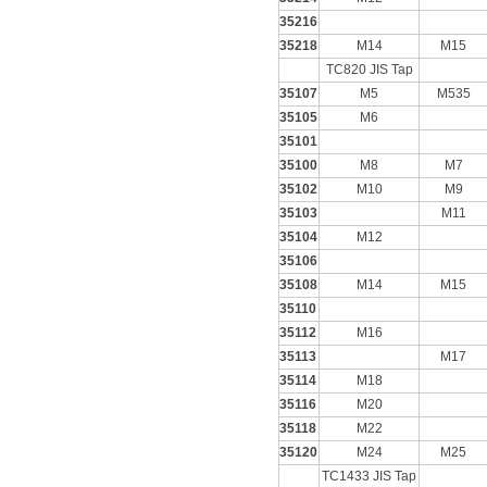
35216
35218
M14
M15
TC820 JIS Tap
35107
M5
M535
35105
M6
35101
35100
M8
M7
35102
M10
M9
35103
M11
35104
M12
35106
35108
M14
M15
35110
35112
M16
35113
M17
35114
M18
35116
M20
35118
M22
35120
M24
M25
TC1433 JIS Tap