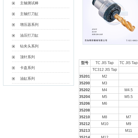
主轴测试棒
主轴打刀缸
增压器系列
油压打刀缸
钻夹头系列
顶针系列
型号
TC JIS Tap
TC JIS Tap
卡盘系列
TC312 JIS Tap
35201
M2
油缸系列
35200
M3
35202
M4
M4.5
35204
M5
M5.5
35206
M6
35208
35210
M8
M7
35212
M10
M9
35213
M11
35214
M12