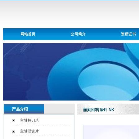
网站首页
公司简介
资质证书
产品介绍
丽勋回转顶针 NK
主轴拉刀爪
主轴碟簧片