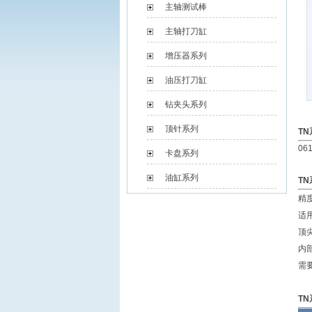
主轴测试棒
主轴打刀缸
增压器系列
油压打刀缸
钻夹头系列
顶针系列
T
061
卡盘系列
油缸系列
TN
精度
适
顶
内
需
TN