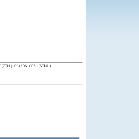
08(7TN (10t)) / 061006H(6TNH)