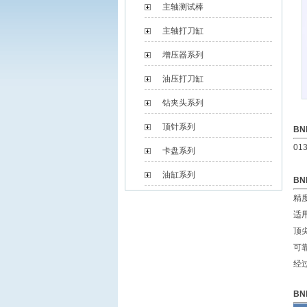
主轴测试棒
主轴打刀缸
增压器系列
油压打刀缸
钻夹头系列
顶针系列
B
013
卡盘系列
油缸系列
B
精度
适
顶
可
经
B