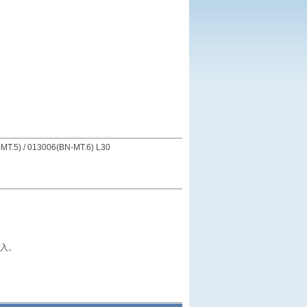
MT.5) / 013006(BN-MT.6) L30
入。