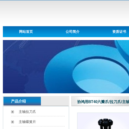
网站首页
公司简介
资质证书
产品介绍
协鸿用BT40六瓣爪/拉刀爪/主
主轴拉刀爪
主轴碟簧片